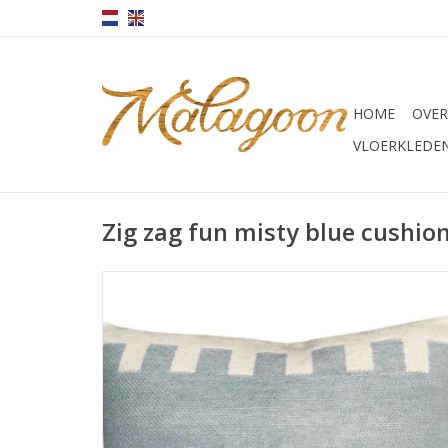
HOME
OVER
VLOERKLEDE
Zig zag fun misty blue cushio