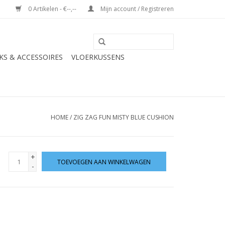
0 Artikelen - €--,--
Mijn account / Registreren
S & ACCESSOIRES
VLOERKUSSENS
HOME
/
ZIG ZAG FUN MISTY BLUE CUSHION
+
TOEVOEGEN AAN WINKELWAGEN
-