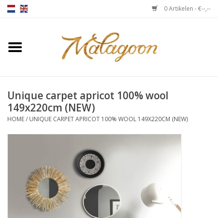
0 Artikelen - €--,--
Home
Over ons
Unique carpet apricot 100% wool
Plaids
149x220cm (NEW)
HOME
/
UNIQUE CARPET APRICOT 100% WOOL 149X220CM (NEW)
Bedlinnen
Kussens
Stoelen
Notebooks & accessoires