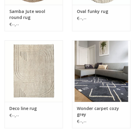
Samba Jute wool
Oval funky rug
round rug
€--,--
€--,--
Deco line rug
Wonder carpet cozy
grey
€--,--
€--,--