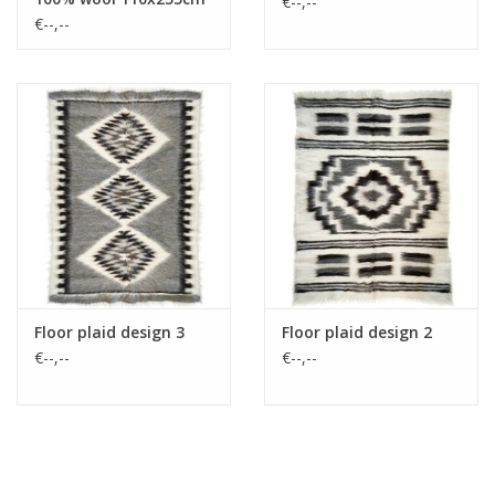
€--,--
(NEW)
€--,--
Floor plaid design 3
Floor plaid design 2
€--,--
€--,--