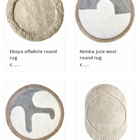
Vloerkussens
Vloerkleden
Eboya offwhite round
Nimba Jute wool
rug
round rug
€--,--
€--,--