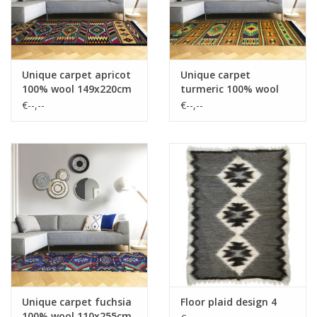
Unique carpet apricot
Unique carpet
100% wool 149x220cm
turmeric 100% wool
(NEW)
196x294cm XL (NEW)
€--,--
€--,--
Unique carpet fuchsia
Floor plaid design 4
100% wool 110x255cm