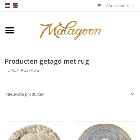
0 Artikelen - €--,--
Home
Over ons
Producten getagd met rug
Plaids
HOME
/
TAGS
/
RUG
Bedlinnen
Kussens
Stoelen
Notebooks & accessoires