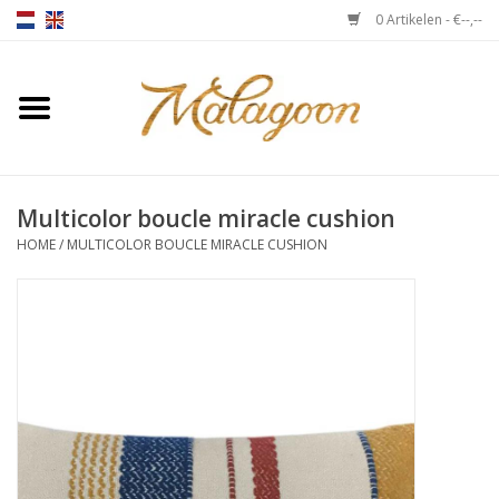
0 Artikelen - €--,--
Home
Over ons
Multicolor boucle miracle cushion
Plaids
HOME
/
MULTICOLOR BOUCLE MIRACLE CUSHION
Bedlinnen
Kussens
Stoelen
Notebooks & accessoires