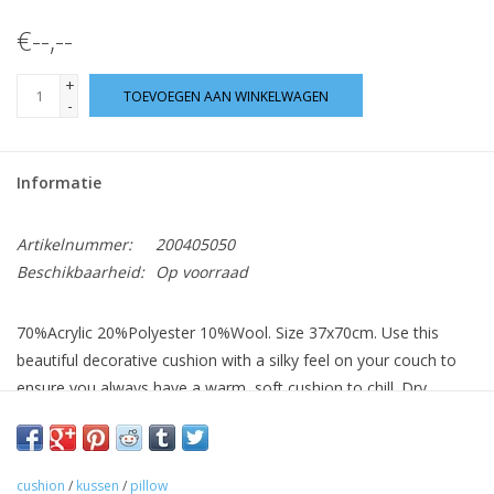
€--,--
+
TOEVOEGEN AAN WINKELWAGEN
-
Informatie
Artikelnummer:
200405050
Beschikbaarheid:
Op voorraad
70%Acrylic 20%Polyester 10%Wool. Size 37x70cm. Use this
beautiful decorative cushion with a silky feel on your couch to
ensure you always have a warm, soft cushion to chill. Dry
cleaning only.
cushion
/
kussen
/
pillow