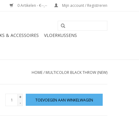
0 Artikelen - €--,--
Mijn account / Registreren
S & ACCESSOIRES
VLOERKUSSENS
HOME
/
MULTICOLOR BLACK THROW (NEW)
+
TOEVOEGEN AAN WINKELWAGEN
-