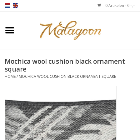
0 Artikelen - €--,--
Home
Over ons
Mochica wool cushion black ornament
Plaids
square
HOME
/
MOCHICA WOOL CUSHION BLACK ORNAMENT SQUARE
Bedlinnen
Kussens
Stoelen
Notebooks & accessoires