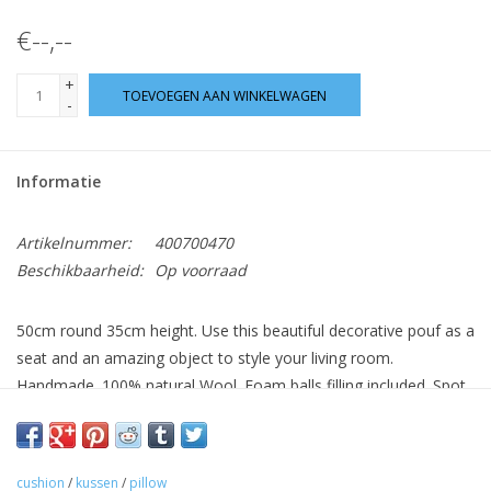
€--,--
+
TOEVOEGEN AAN WINKELWAGEN
-
Informatie
Artikelnummer:
400700470
Beschikbaarheid:
Op voorraad
50cm round 35cm height. Use this beautiful decorative pouf as a
seat and an amazing object to style your living room.
Handmade. 100% natural Wool. Foam balls filling included. Spot
clean only. Dry clean only.
cushion
/
kussen
/
pillow