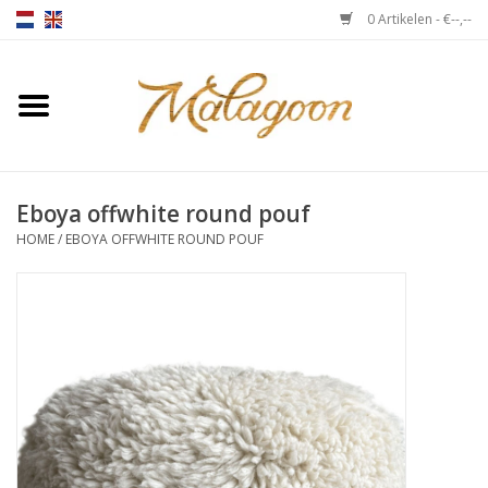
0 Artikelen - €--,--
Home
Over ons
Eboya offwhite round pouf
Plaids
HOME
/
EBOYA OFFWHITE ROUND POUF
Bedlinnen
Kussens
Stoelen
Notebooks & accessoires