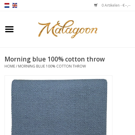
0 Artikelen - €--,--
Home
Over ons
Morning blue 100% cotton throw
Plaids
HOME
/
MORNING BLUE 100% COTTON THROW
Bedlinnen
Kussens
Stoelen
Notebooks & accessoires