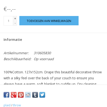
€--,--
+
TOEVOEGEN AAN WINKELWAGEN
-
Informatie
Artikelnummer:
310605830
Beschikbaarheid:
Op voorraad
100%Cotton. 127x152cm. Drape this beautiful decorative throw
with a silky feel over the back of your couch to ensure you
always have a warm, soft blanket to cuddle up. Dry cleaning
only.
plaid
/
throw