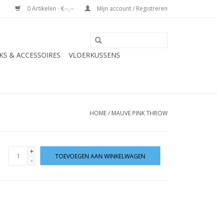
0 Artikelen - €--,--
Mijn account / Registreren
S & ACCESSOIRES
VLOERKUSSENS
HOME
/
MAUVE PINK THROW
+
TOEVOEGEN AAN WINKELWAGEN
-