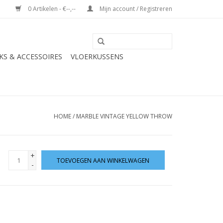
0 Artikelen - €--,--
Mijn account / Registreren
S & ACCESSOIRES
VLOERKUSSENS
HOME
/
MARBLE VINTAGE YELLOW THROW
+
TOEVOEGEN AAN WINKELWAGEN
-