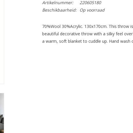
Artikelnummer:
220605180
Beschikbaarheid:
Op voorraad
70%Wool 30%Acrylic. 130x170cm. This throw is
beautiful decorative throw with a silky feel ov
a warm, soft blanket to cuddle up. Hand wash o