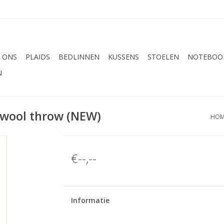
 ONS
PLAIDS
BEDLINNEN
KUSSENS
STOELEN
NOTEBOOK
N
 wool throw (NEW)
HOM
€--,--
Informatie