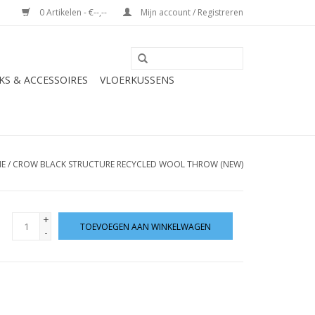
0 Artikelen - €--,--
Mijn account / Registreren
S & ACCESSOIRES
VLOERKUSSENS
E
/
CROW BLACK STRUCTURE RECYCLED WOOL THROW (NEW)
+
TOEVOEGEN AAN WINKELWAGEN
-