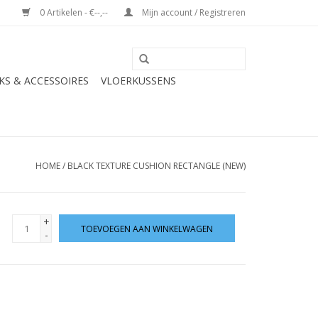
0 Artikelen - €--,--
Mijn account / Registreren
S & ACCESSOIRES
VLOERKUSSENS
HOME
/
BLACK TEXTURE CUSHION RECTANGLE (NEW)
+
TOEVOEGEN AAN WINKELWAGEN
-