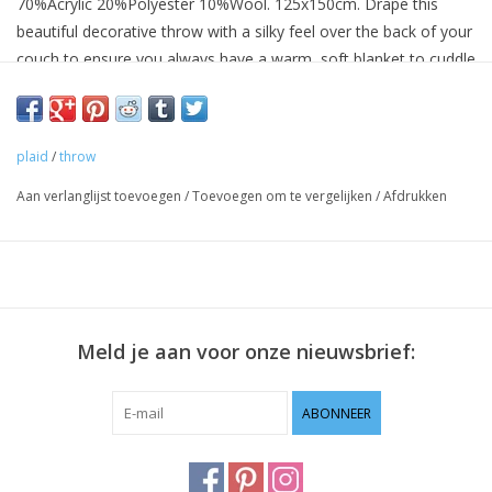
70%Acrylic 20%Polyester 10%Wool. 125x150cm. Drape this
beautiful decorative throw with a silky feel over the back of your
couch to ensure you always have a warm, soft blanket to cuddle
up. Dry cleaning only.
plaid
/
throw
Aan verlanglijst toevoegen
/
Toevoegen om te vergelijken
/
Afdrukken
Meld je aan voor onze nieuwsbrief:
ABONNEER