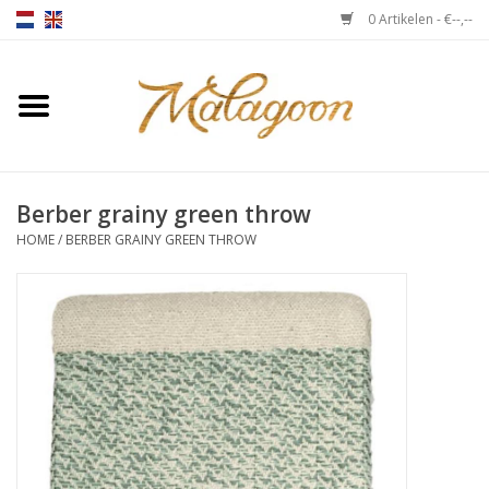
0 Artikelen - €--,--
Home
Over ons
Berber grainy green throw
Plaids
HOME
/
BERBER GRAINY GREEN THROW
Bedlinnen
Kussens
Stoelen
Notebooks & accessoires