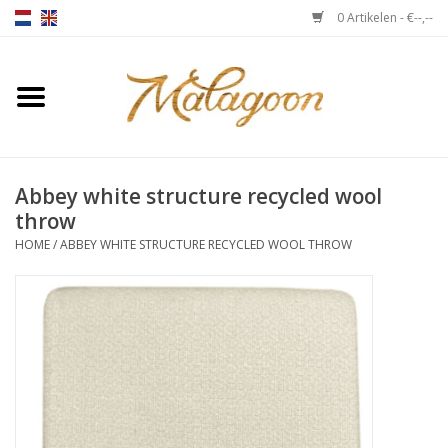
0 Artikelen - €--,--
Home
Over ons
Abbey white structure recycled wool
Plaids
throw
HOME
/
ABBEY WHITE STRUCTURE RECYCLED WOOL THROW
Bedlinnen
Kussens
Stoelen
Notebooks & accessoires