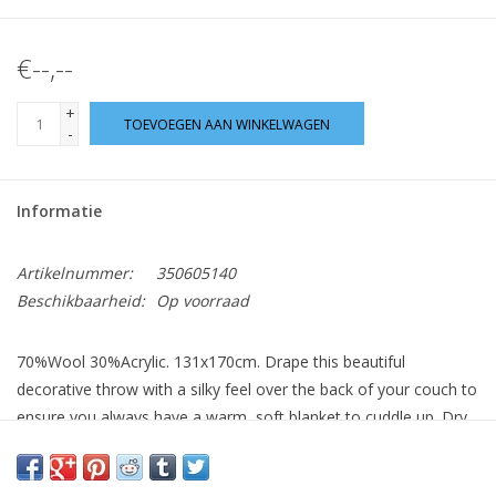
€--,--
+
TOEVOEGEN AAN WINKELWAGEN
-
Informatie
Artikelnummer:
350605140
Beschikbaarheid:
Op voorraad
70%Wool 30%Acrylic. 131x170cm. Drape this beautiful
decorative throw with a silky feel over the back of your couch to
ensure you always have a warm, soft blanket to cuddle up. Dry
clean only.